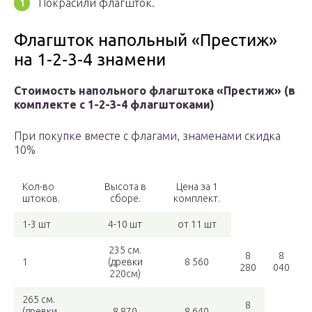
Покрасили флагшток.
Флагшток напольный «Престиж»
на 1-2-3-4 знамени
Стоимость напольного флагштока «Престиж» (в
комплекте с 1-2-3-4 флагштоками)
При покупке вместе с флагами, знаменами скидка
10%
Кол-во
Высота в
Цена за 1
штоков.
сборе.
комплект.
1-3 шт
4-10 шт
от 11 шт
235 см.
8
8
1
(древки
8 560
280
040
220см)
265 см.
8
(древки
8 870
8 640